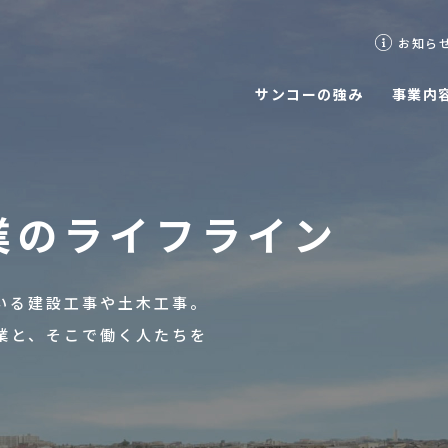
お知ら
サンコーの強み
事業内
採用メッセージ
代表挨拶
業の
ライフライン
待遇 / 制度
会社概要
いる建設工事や土木工事。
事業所一覧
業と、そこで働く人たちを