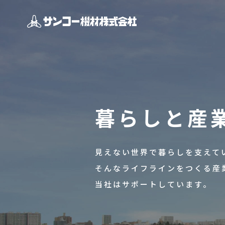
Recruit
暮らしと産
採用情報
Company
企業情報
見えない世界で暮らしを支えて
そんなライフラインをつくる産
当社はサポートしています。