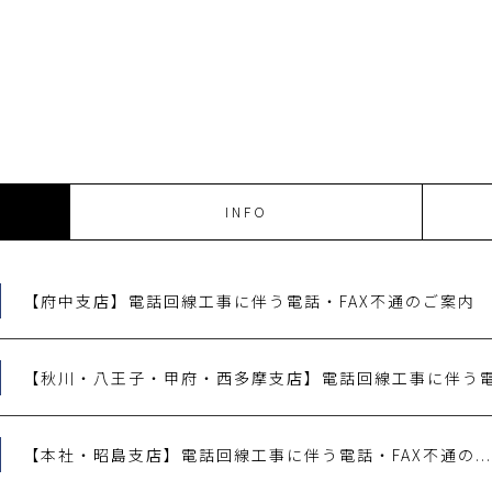
INFO
【府中支店】電話回線工事に伴う電話・FAX不通のご案内
【秋川・八王子・甲府・西多摩支店】電話回線工事に伴う電.
【本社・昭島支店】電話回線工事に伴う電話・FAX不通の...