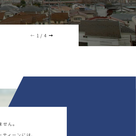
2026.07.21
【秋川・八王子・甲府・西多摩支店
1
/
4
ません。
ーティーンには、