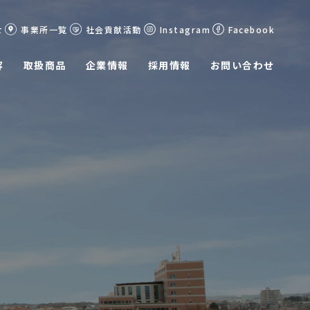
せ
事業所一覧
社会貢献活動
Instagram
Facebook
容
取扱商品
企業情報
採用情報
お問い合わせ
経営理念
募集要項
エントリー
沿革
社会貢献活動