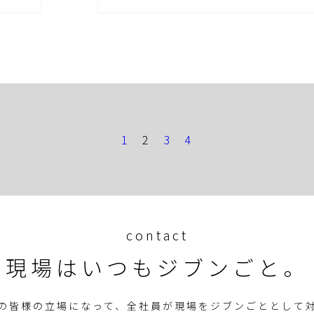
1
2
3
4
contact
現場はいつも
ジブンごと。
の皆様の立場になって、全社員が現場をジブンごととして