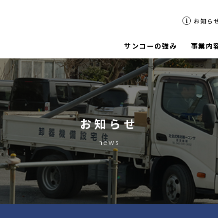
お知ら
サンコーの強み
事業内
採用メッセージ
代表挨拶
待遇 / 制度
会社概要
お知らせ
news
事業所一覧