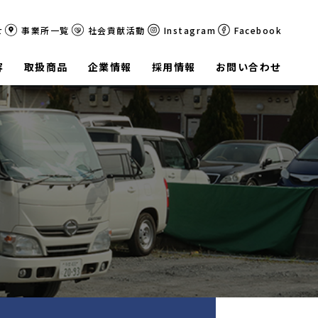
せ
事業所一覧
社会貢献活動
Instagram
Facebook
容
取扱商品
企業情報
採用情報
お問い合わせ
経営理念
募集要項
エントリー
沿革
社会貢献活動