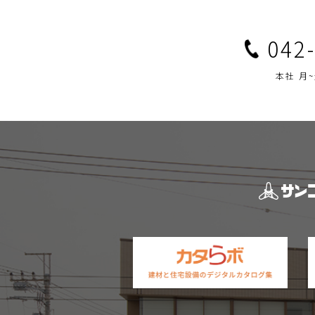
042
本社 月~金